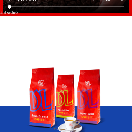
De fiecare dată când sorbim o
înghițitură, ne întrebăm: ce face ca o
cafea să fie o într-adevăr o cafea
bună?