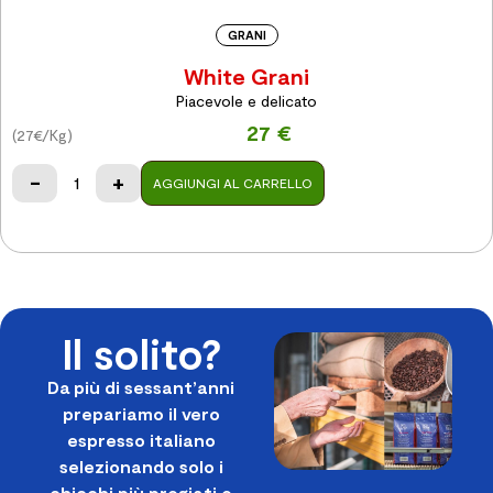
GRANI
White Grani
Piacevole e delicato
27 €
(27€/Kg)
-
+
AGGIUNGI AL CARRELLO
Il solito?
Da più di sessant’anni
prepariamo il vero
espresso italiano
selezionando solo i
chicchi più pregiati e